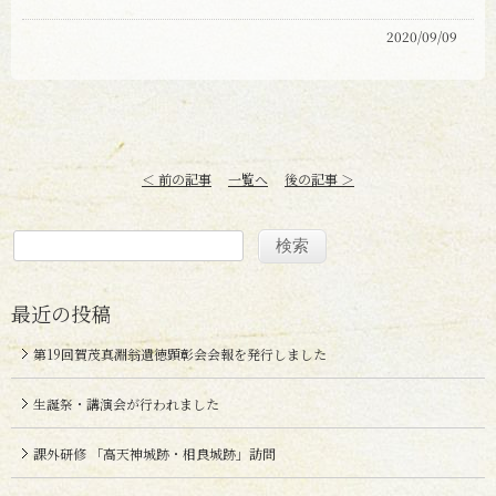
2020/09/09
＜ 前の記事
一覧へ
後の記事 ＞
最近の投稿
第19回賀茂真淵翁遺徳顕彰会会報を発行しました
生誕祭・講演会が行われました
課外研修 「高天神城跡・相良城跡」訪問