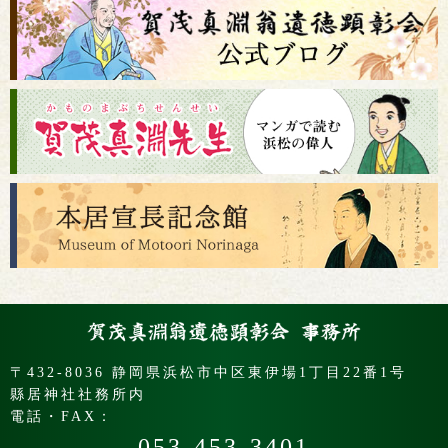
〒432-8036 静岡県浜松市中区東伊場1丁目22番1号
縣居神社社務所内
電話・FAX：
053-453-3401